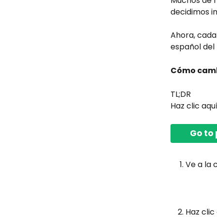
Muchos de n
decidimos i
Ahora, cada 
español del 
Cómo cambi
TL;DR
Haz clic aquí
Go to 
Ve a la 
Haz clic