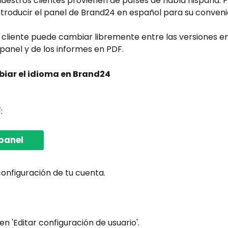
uestros clientes provienen de países de habla hispana. P
ntroducir el panel de Brand24 en español para su conveni
cliente puede cambiar libremente entre las versiones en 
panel y de los informes en PDF.
ar el idioma en Brand24
:
panel
configuración de tu cuenta.
 en 'Editar configuración de usuario'.