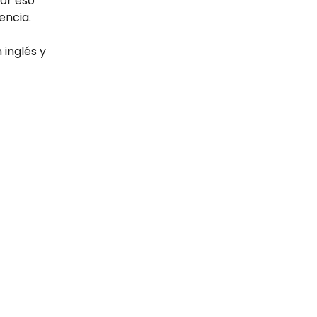
or eso 
encia.
inglés y 