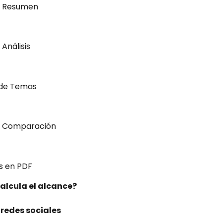
a Resumen
Análisis
s de Temas
a Comparación
s en PDF
alcula el alcance?
 redes sociales