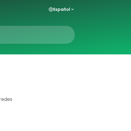
Español
 redes