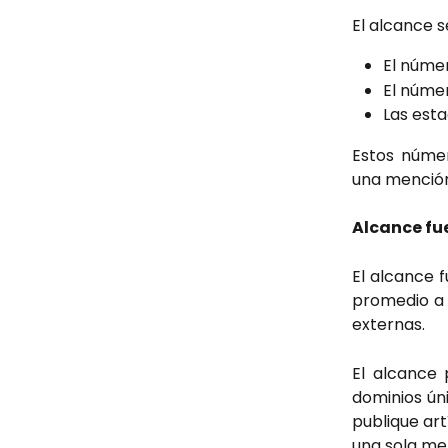
El alcance 
El númer
El núme
Las esta
Estos númer
una mención
Alcance fue
El alcance f
promedio a 
externas.
El alcance 
dominios ún
publique ar
una sola men