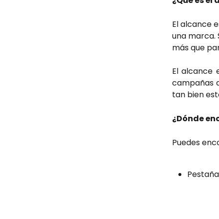
¿Qué es el 
El alcance 
una marca. S
más que par
El alcance 
campañas de
tan bien es
¿Dónde enc
Puedes encon
Pestaña