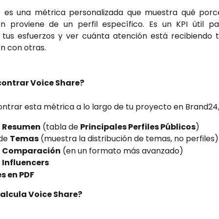
e es una métrica personalizada que muestra qué porce
n proviene de un perfil específico. Es un KPI útil p
tus esfuerzos y ver cuánta atención está recibiendo
 con otras.
ontrar Voice Share?
ntrar esta métrica a lo largo de tu proyecto en Brand24,
a
Resumen
(tabla de
Principales Perfiles Públicos
)
 de
Temas
(muestra la distribución de temas, no perfiles)
a
Comparación
(en un formato más avanzado)
a
Influencers
s en PDF
alcula Voice Share?