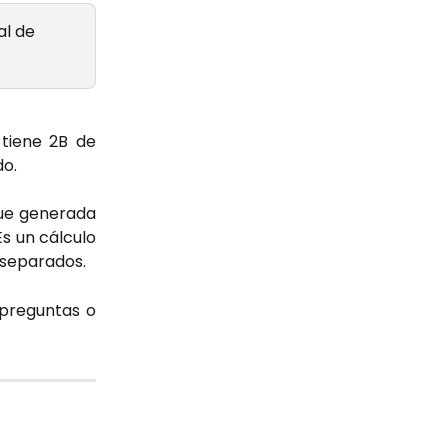
al de 
X tiene 2B de
do.
fue generada
Es un cálculo
 separados.
 preguntas o