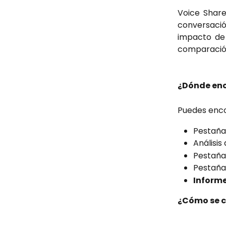
Voice Shar
conversació
impacto de 
comparación
¿Dónde enc
Puedes enco
Pestañ
Análisis
Pestañ
Pestañ
Informe
¿Cómo se c